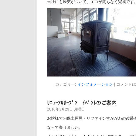
当社にも煙突がついて、エコが間もなく完成です
カテゴリー:
インフォメーション
|
コメントは
ﾘﾆｭｰｱﾙｵｰﾌﾟﾝ ｲﾍﾞﾝﾄのご案内
2010年3月29日 月曜日
お陰様で㈱保土原屋・リファインすかがわの改装
なって参りました。