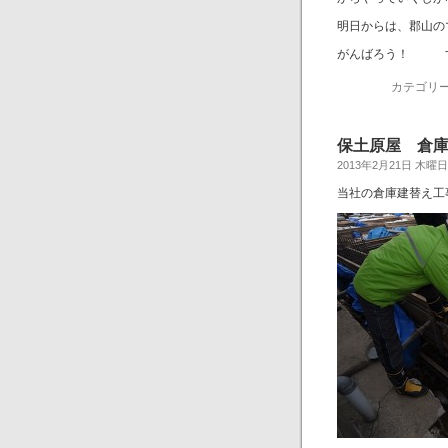
明日からは、郡山の
がんばろう！ す
カテゴリー
保土原屋 倉
2013年2月21日 木曜日
当社の倉庫建替え工