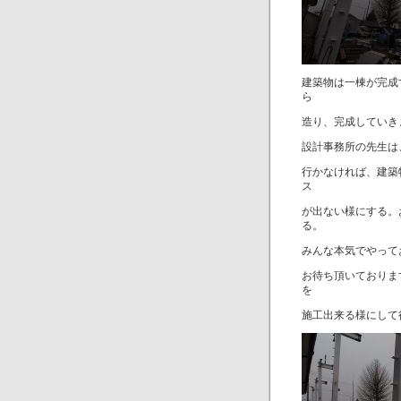
建築物は一棟が完成
ら
造り、完成していき
設計事務所の先生は
行かなければ、建築
ス
が出ない様にする。
る。
みんな本気でやって
お待ち頂いておりま
を
施工出来る様にして