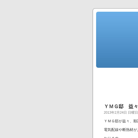
ＹＭＧ邸 益
2013年2月24日 日曜日
ＹＭＧ邸が益々、順
電気配線や断熱材が