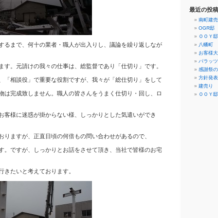
最近の投
南町建売
OGR邸
ＯＯＹ邸
するまで、何十の業者・職人が出入りし、議論を繰り返しなが
八幡町 
お客様大
パラッツ
ます。元請けの我々の仕事は、総監督であり「仕切り」です。
感謝祭の
方針発表
、「相談役」で重要な役割ですが、我々が「総仕切り」をして
建売り 
物は完成致しません。職人の皆さんをうまく仕切り・回し、ロ
ＯＯＹ邸
お客様に迷惑が掛からない様、しっかりとした気遣いができ
おりますが、正直日頃の何倍もの問い合わせがあるので、
す。ですが、しっかりとお話をさせて頂き、当社で皆様のお宅
行きたいと考えております。