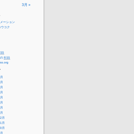
3月 »
ー
メーション
ホウコク
SS
トの
RSS
ss.org
ブ
8月
7月
6月
5月
4月
3月
2月
1月
12月
11月
10月
9月