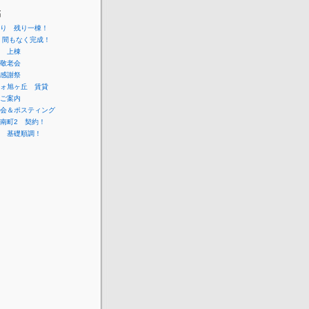
稿
り 残り一棟！
 間もなく完成！
 上棟
敬老会
感謝祭
ォ旭ヶ丘 賃貸
ご案内
会＆ポスティング
南町2 契約！
 基礎順調！