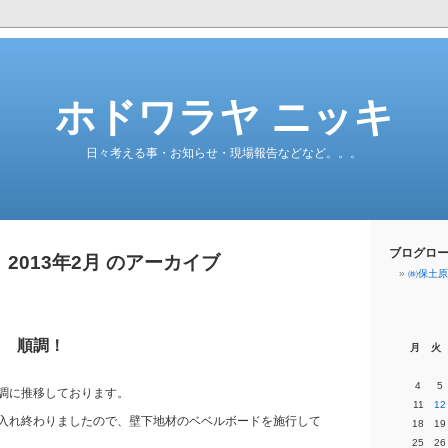
ホドワラヤ ニッキ
日々考える事・お知らせ・現場報告などなど。。。
ブログロ
2013年2月 のアーカイブ
㈱保土原
々 順調！
月
火
4
5
調に推移しております。
11
12
入れ終わりましたので、壁下地材のベベルボードを施行して
18
19
25
26