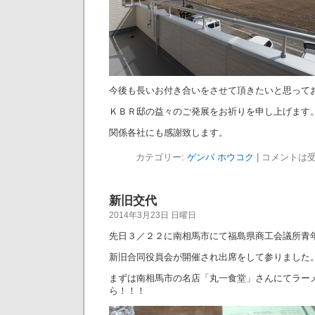
今後も長いお付き合いをさせて頂きたいと思って
ＫＢＲ邸の益々のご発展をお祈りを申し上げます
関係各社にも感謝致します。
カテゴリー:
ゲンバ ホウコク
|
コメントは
新旧交代
2014年3月23日 日曜日
先日３／２２に南相馬市にて福島県商工会議所青
新旧合同役員会が開催され出席をして参りました
まずは南相馬市の名店「丸一食堂」さんにてラー
ら！！！