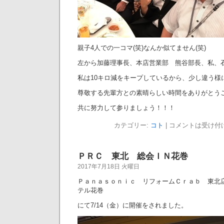
親子4人での一コマ(笑)なんか似てません(笑)
左から加藤理事長、本店営業部 熊谷部長、私、
私は10キロ減をキープしているから、少し違う様
尊敬する先輩方との素晴らしい時間をありがとう
共に努力して参りましょう！！！
カテゴリー:
コト
|
コメントは受け付
ＰＲＣ 東北 総会ＩＮ花巻
2017年7月18日 火曜日
Ｐａｎａｓｏｎｉｃ リフォームＣｒａｂ 東北
テル花巻
にて7/14（金）に開催をされました。