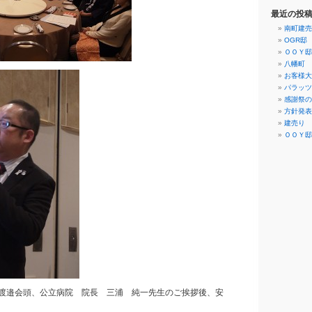
最近の投
南町建売
OGR邸
ＯＯＹ邸
八幡町 
お客様大
パラッツ
感謝祭の
方針発表
建売り 
ＯＯＹ邸
渡邉会頭、公立病院 院長 三浦 純一先生のご挨拶後、安