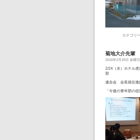
カテゴリー
菊地大介先輩
2016年2月26日 金曜日
2/24（水）ホテ
部
連合会 会長就任激
「今後の青年部の役