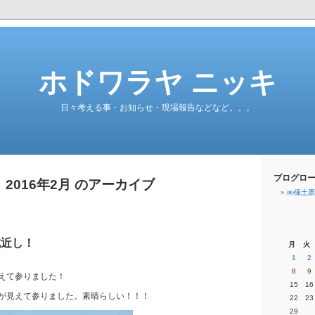
ホドワラヤ ニッキ
日々考える事・お知らせ・現場報告などなど。。。
ブログロ
2016年2月 のアーカイブ
㈱保土原
成近し！
月
火
1
2
8
9
えて参りました！
15
16
が見えて参りました。素晴らしい！！！
22
23
29