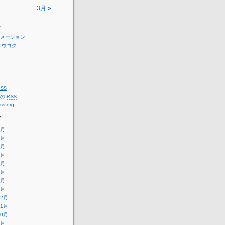
3月 »
ー
メーション
ホウコク
SS
トの
RSS
ss.org
ブ
8月
7月
6月
5月
4月
3月
2月
1月
12月
11月
10月
9月