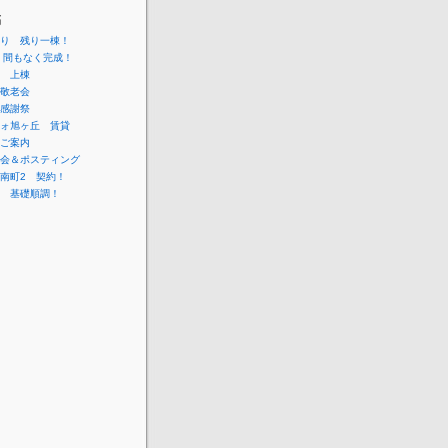
稿
り 残り一棟！
 間もなく完成！
 上棟
敬老会
感謝祭
ォ旭ヶ丘 賃貸
ご案内
会＆ポスティング
南町2 契約！
 基礎順調！