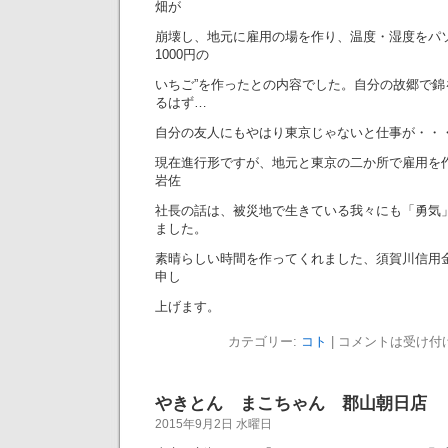
畑が
崩壊し、地元に雇用の場を作り、温度・湿度をパソ
1000円の
いちご”を作ったとの内容でした。自分の故郷で
るはず…
自分の友人にもやはり東京じゃないと仕事が・・
現在進行形ですが、地元と東京の二か所で雇用を作
岩佐
社長の話は、被災地で生きている我々にも「勇気
ました。
素晴らしい時間を作ってくれました、須賀川信用
申し
上げます。
カテゴリー:
コト
|
コメントは受け付
やきとん まこちゃん 郡山朝日店
2015年9月2日 水曜日