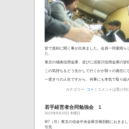
皆で真剣に聞く事が出来ました。会員一同素晴ら
た、
東京の城南信用金庫、並びに須賀川信用金庫の皆
この気持ちをどう生かして行くかが我々の責任に
一度きりの人生ですから、何事にも本気で取り組
カテゴリー:
コト
|
コメントは受け付
若手経営者合同勉強会 1
2015年9月10日 木曜日
9/7（月）東京の信金中央金庫京橋別館におきま
引先