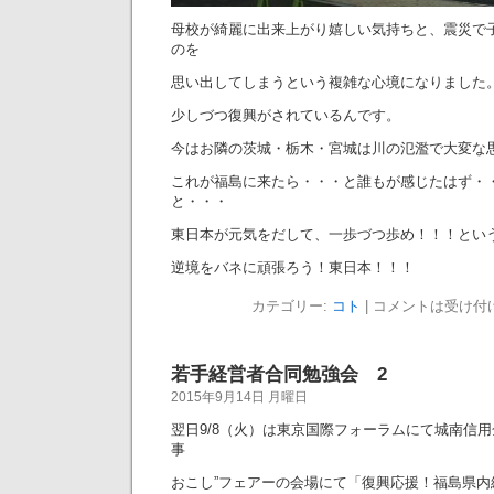
母校が綺麗に出来上がり嬉しい気持ちと、震災で
のを
思い出してしまうという複雑な心境になりました
少しづつ復興がされているんです。
今はお隣の茨城・栃木・宮城は川の氾濫で大変な
これが福島に来たら・・・と誰もが感じたはず・
と・・・
東日本が元気をだして、一歩づつ歩め！！！とい
逆境をバネに頑張ろう！東日本！！！
カテゴリー:
コト
|
コメントは受け付
若手経営者合同勉強会 2
2015年9月14日 月曜日
翌日9/8（火）は東京国際フォーラムにて城南信用金
事
おこし”フェアーの会場にて「復興応援！福島県