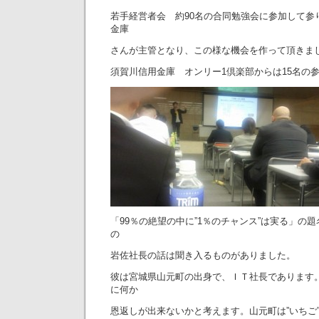
若手経営者会 約90名の合同勉強会に参加して参
金庫
さんが主管となり、この様な機会を作って頂きま
須賀川信用金庫 オンリー1倶楽部からは15名の
「99％の絶望の中に”1％のチャンス”は実る」の
の
岩佐社長の話は聞き入るものがありました。
彼は宮城県山元町の出身で、ＩＴ社長であります
に何か
恩返しが出来ないかと考えます。山元町は”いちご”