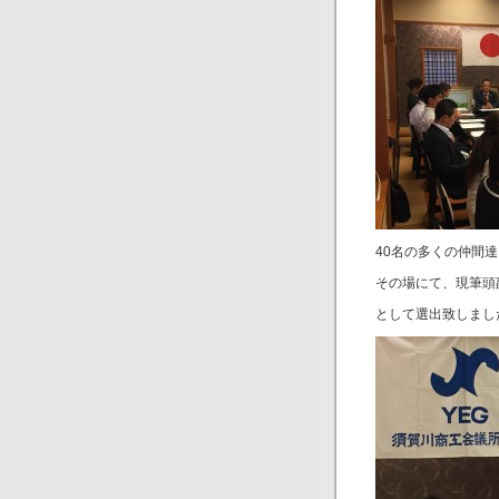
40名の多くの仲間
その場にて、現筆頭
として選出致しまし