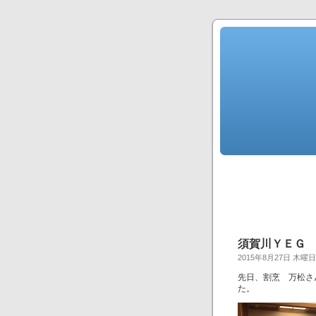
須賀川ＹＥＧ
2015年8月27日 木曜日
先日、割烹 万松さ
た。