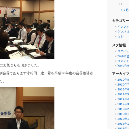
31
« 7月
カテゴリ
インフォ
ゲンバ 
コト
メタ情報
ログイン
投稿の
R
コメン
達にお集まりを頂きました。
WordPre
副会長であります小松田 建一君を平成28年度の会長候補者
アーカイ
2019年
た。
2019年
2019年
2019年
2019年
2019年
2019年
2019年
2018年
2018年
2018年