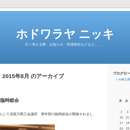
ホドワラヤ ニッキ
日々考える事・お知らせ・現場報告などなど。。。
ブログロ
2015年8月 のアーカイブ
㈱保土原
 臨時総会
月
火
3
4
んにて須賀川商工会議所 青年部の臨時総会が開催されまし
10
11
17
18
24
25