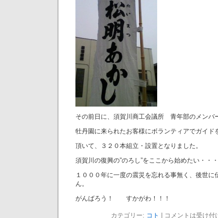
その前日に、須賀川商工会議所 青年部のメンバ
牡丹園に来られたお客様にボランティアでガイド
頂いて、３２０本組立・設置となりました。
須賀川の復興の”のろし”をここから始めたい・・
１０００年に一度の震災を忘れる事無く、後世に
ん。
がんばろう！ すかがわ！！！
カテゴリー:
コト
|
コメントは受け付