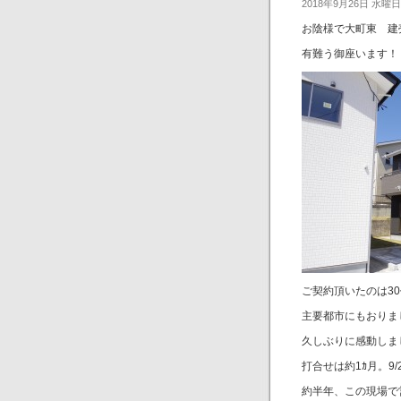
2018年9月26日 水曜日
お陰様で大町東 建
有難う御座います！
ご契約頂いたのは3
主要都市にもおりま
久しぶりに感動しま
打合せは約1ｶ月。9
約半年、この現場で