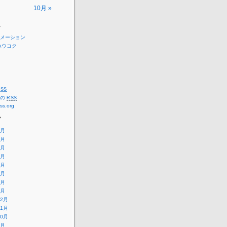
10月 »
ー
メーション
ホウコク
SS
トの
RSS
ss.org
ブ
8月
7月
6月
5月
4月
3月
2月
1月
12月
11月
10月
9月