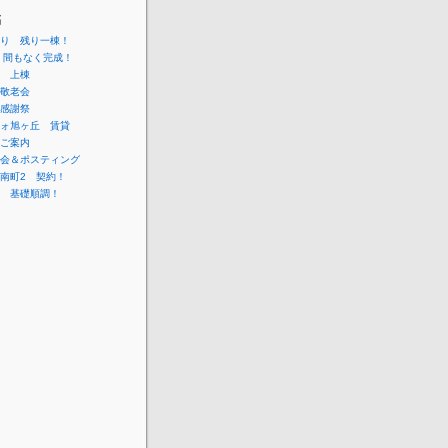
稿
り 残り一棟！
 間もなく完成！
 上棟
敬老会
感謝祭
ォ旭ヶ丘 賃貸
ご案内
会＆ポスティング
南町2 契約！
 基礎順調！