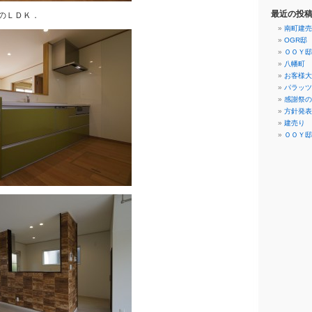
最近の投
のＬＤＫ．
南町建売
OGR邸
ＯＯＹ邸
八幡町 
お客様大
パラッツ
感謝祭の
方針発表
建売り 
ＯＯＹ邸