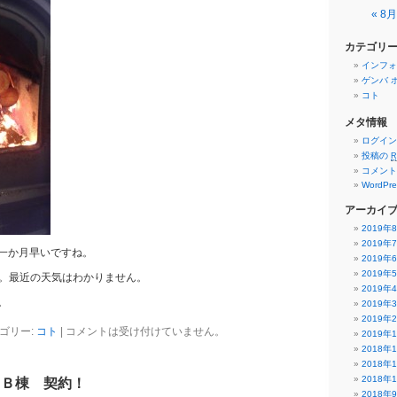
« 8月
カテゴリ
インフォ
ゲンバ 
コト
メタ情報
ログイン
投稿の
R
コメン
WordPre
アーカイ
2019年
2019年
一か月早いですね。
2019年
2019年
。。最近の天気はわかりません。
2019年
。
2019年
2019年
ゴリー:
コト
|
コメントは受け付けていません。
2019年
2018年
2018年
2018年
りＢ棟 契約！
2018年