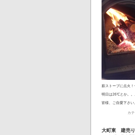
薪ストーブに点火！
明日は26℃とか。
皆様、ご自愛下さい
カテ
大町東 建売