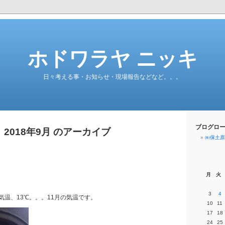
ホドワラヤ ニッキ
日々考える事・お知らせ・現場報告などなど。。。
ブログロ
2018年9月 のアーカイブ
㈱保土原
。
月
火
3
4
気温、13℃。。。11月の気温です。
10
11
17
18
24
25